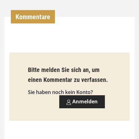
0
Kommentare
€
b
i
s
9
Bitte melden Sie sich an, um
3
einen Kommentar zu verfassen.
,
Sie haben noch kein Konto?
0
Anmelden
0
€