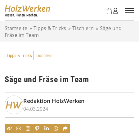
Z
u
m
I
Startseite
»
Tipps & Tricks
»
Tischlern
»
Säge und
n
Fräse im Team
h
a
l
Tipps & Tricks
Tischlern
t
s
p
r
Säge und Fräse im Team
i
n
g
Redaktion HolzWerken
e
04.03.2024
n