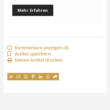
e
Mehr Erfahren
i
s
s
p
a
Kommentare anzeigen
(0)
n
Artikel speichern
Diesen Artikel drucken
n
e
:
7
4
,
0