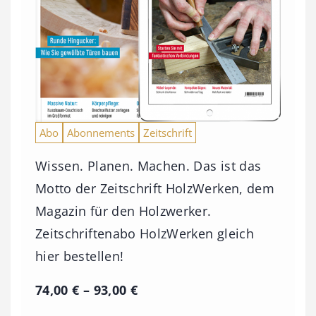
Abo
Abonnements
Zeitschrift
Wissen. Planen. Machen. Das ist das
Motto der Zeitschrift HolzWerken, dem
Magazin für den Holzwerker.
Zeitschriftenabo HolzWerken gleich
hier bestellen!
P
74,00
€
–
93,00
€
r