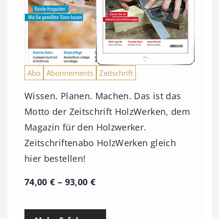
Abo
Abonnements
Zeitschrift
Wissen. Planen. Machen. Das ist das
Motto der Zeitschrift HolzWerken, dem
Magazin für den Holzwerker.
Zeitschriftenabo HolzWerken gleich
hier bestellen!
P
74,00
€
–
93,00
€
r
e