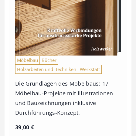
€
b
i
s
9
Möbelbau
Bücher
3
Holzarbeiten und -techniken
Werkstatt
,
0
Die Grundlagen des Möbelbaus: 17
0
Möbelbau-Projekte mit Illustrationen
und Bauzeichnungen inklusive
€
Durchführungs-Konzept.
39,00
€