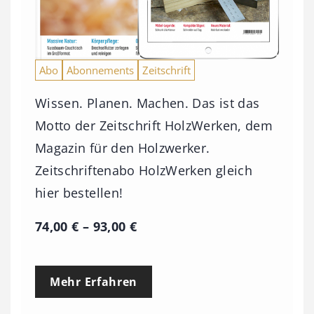
Abo
Abonnements
Zeitschrift
Wissen. Planen. Machen. Das ist das
Motto der Zeitschrift HolzWerken, dem
Magazin für den Holzwerker.
Zeitschriftenabo HolzWerken gleich
hier bestellen!
P
74,00
€
–
93,00
€
r
e
Mehr Erfahren
i