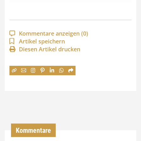
s
s
p
a
Kommentare anzeigen
(0)
n
Artikel speichern
Diesen Artikel drucken
n
e
:
7
4
,
0
0
Kommentare