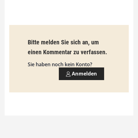
€
b
i
s
9
Bitte melden Sie sich an, um
3
einen Kommentar zu verfassen.
,
Sie haben noch kein Konto?
0
Anmelden
0
€