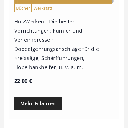
,
Bücher
Werkstatt
0
HolzWerken - Die besten
0
Vorrichtungen: Furnier-und
Verleimpressen,
€
Doppelgehrungsanschläge für die
Kreissäge, Schärfführungen,
Hobelbankhelfer, u. v. a. m.
22,00
€
Mehr Erfahren