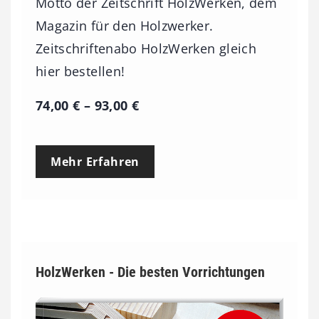
Motto der Zeitschrift HolzWerken, dem
Magazin für den Holzwerker.
Zeitschriftenabo HolzWerken gleich
hier bestellen!
P
74,00
€
–
93,00
€
r
e
Mehr Erfahren
i
s
s
p
a
HolzWerken - Die besten Vorrichtungen
n
n