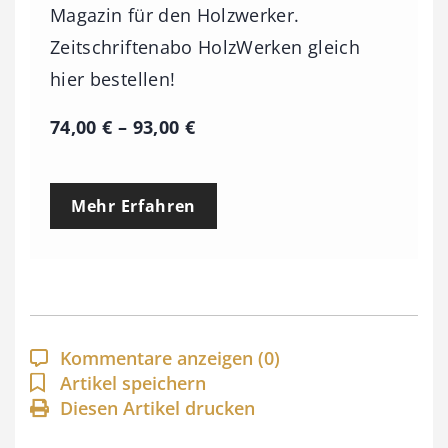
Magazin für den Holzwerker.
Zeitschriftenabo HolzWerken gleich
hier bestellen!
P
74,00
€
–
93,00
€
r
e
Mehr Erfahren
i
s
s
p
a
Kommentare anzeigen
(0)
n
Artikel speichern
Diesen Artikel drucken
n
e