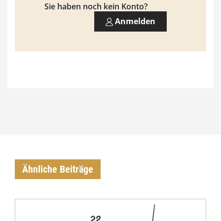
Sie haben noch kein Konto?
0
Anmelden
0
€
Ähnliche Beiträge