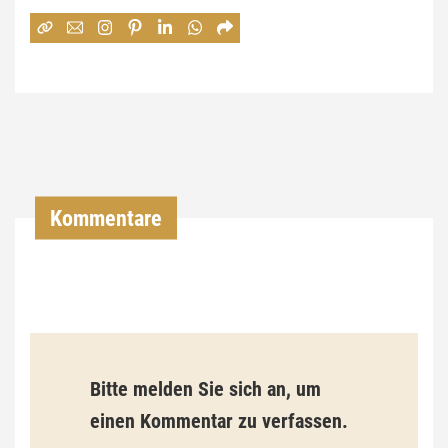
:
7
4
,
0
0
Kommentare
€
b
i
s
9
Bitte melden Sie sich an, um
3
einen Kommentar zu verfassen.
,