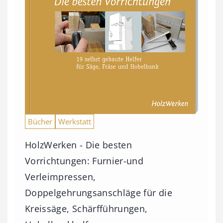
€
b
i
s
9
3
Bücher
Werkstatt
,
0
HolzWerken - Die besten
0
Vorrichtungen: Furnier-und
Verleimpressen,
€
Doppelgehrungsanschläge für die
Kreissäge, Schärfführungen,