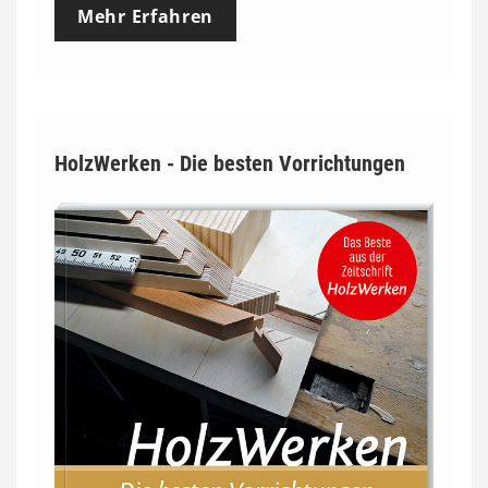
Mehr Erfahren
i
s
s
p
HolzWerken - Die besten Vorrichtungen
a
n
n
e
:
7
4
,
0
0