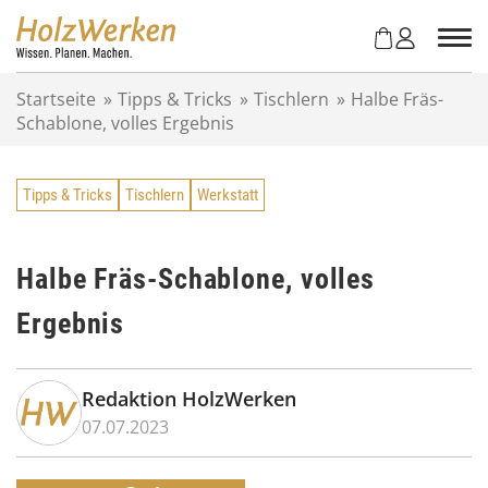
Z
u
m
I
Startseite
»
Tipps & Tricks
»
Tischlern
»
Halbe Fräs-
n
Schablone, volles Ergebnis
h
a
l
Tipps & Tricks
Tischlern
Werkstatt
t
s
p
r
Halbe Fräs-Schablone, volles
i
Ergebnis
n
g
e
n
Redaktion HolzWerken
07.07.2023