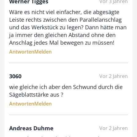
Werner Tigges
Vor 3 Jahren
i
Wäre es nicht viel einfacher, die abgesägte
s
Leiste rechts zwischen den Parallelanschlag
9
und das Werkstück zu legen? Dann hätte man
3
ja immer den gleichen Abstand ohne den
,
Anschlag jedes Mal bewegen zu müssen!
0
Antworten
Melden
0
3060
Vor 2 Jahren
€
wie gleiche ich aber den Schwund durch die
Sägeblattstärke aus ?
Antworten
Melden
Andreas Duhme
Vor 2 Jahren