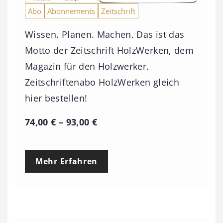
Abo
Abonnements
Zeitschrift
Wissen. Planen. Machen. Das ist das
Motto der Zeitschrift HolzWerken, dem
Magazin für den Holzwerker.
Zeitschriftenabo HolzWerken gleich
hier bestellen!
P
74,00
€
–
93,00
€
r
e
Mehr Erfahren
i
s
s
p