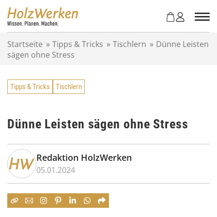
Z
u
m
I
Startseite
»
Tipps & Tricks
»
Tischlern
»
Dünne Leisten
n
sägen ohne Stress
h
a
l
Tipps & Tricks
Tischlern
t
s
p
r
Dünne Leisten sägen ohne Stress
i
n
g
Redaktion HolzWerken
e
05.01.2024
n