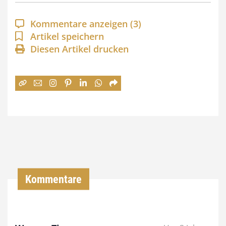
p
a
Kommentare anzeigen
(3)
n
Artikel speichern
Diesen Artikel drucken
n
e
:
7
4
,
0
0
Kommentare
€
b