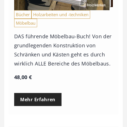
s
9
Bücher
Holzarbeiten und -techniken
Möbelbau
3
,
DAS führende Möbelbau-Buch! Von der
0
grundlegenden Konstruktion von
0
Schränken und Kästen geht es durch
wirklich ALLE Bereiche des Möbelbaus.
€
48,00
€
Mehr Erfahren