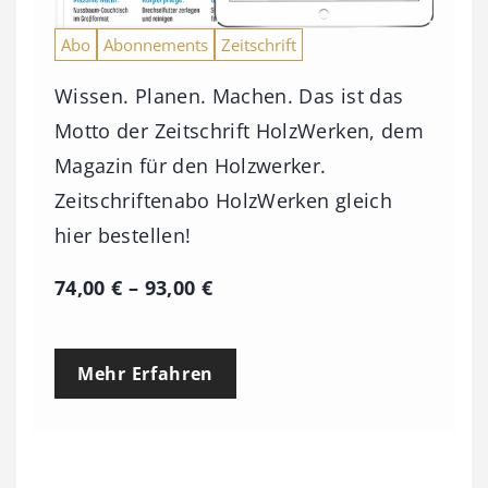
Abo
Abonnements
Zeitschrift
Wissen. Planen. Machen. Das ist das
Motto der Zeitschrift HolzWerken, dem
Magazin für den Holzwerker.
Zeitschriftenabo HolzWerken gleich
hier bestellen!
P
74,00
€
–
93,00
€
r
e
Mehr Erfahren
i
s
s