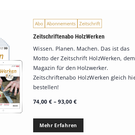
9
3
Abo
Abonnements
Zeitschrift
,
Zeitschriftenabo HolzWerken
0
0
Wissen. Planen. Machen. Das ist das
Motto der Zeitschrift HolzWerken, de
€
Magazin für den Holzwerker.
Zeitschriftenabo HolzWerken gleich hi
bestellen!
P
74,00
€
–
93,00
€
r
e
Mehr Erfahren
i