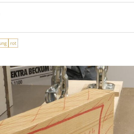
n
ung
rot