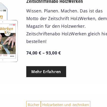
Zeitschriftenabo HolzWerken
Wissen. Planen. Machen. Das ist das
Motto der Zeitschrift HolzWerken, de
Magazin für den Holzwerker.
Zeitschriftenabo HolzWerken gleich hi
bestellen!
P
74,00
€
–
93,00
€
r
e
Mehr Erfahren
i
s
s
p
Bücher
Holzarbeiten und -techniken
a