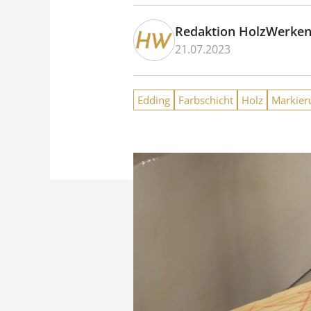
Redaktion HolzWerke
21.07.2023
Edding
Farbschicht
Holz
Markier