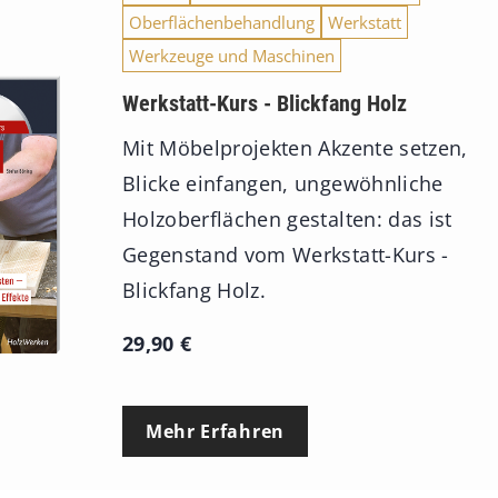
Oberflächenbehandlung
Werkstatt
n
Werkzeuge und Maschinen
n
e
Werkstatt-Kurs - Blickfang Holz
:
Mit Möbelprojekten Akzente setzen,
7
Blicke einfangen, ungewöhnliche
4
Holzoberflächen gestalten: das ist
,
Gegenstand vom Werkstatt-Kurs -
0
Blickfang Holz.
0
29,90
€
€
b
Mehr Erfahren
i
s