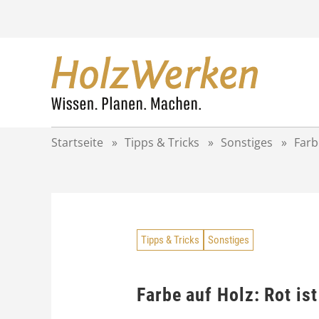
Z
u
m
I
n
h
a
l
t
Startseite
»
Tipps & Tricks
»
Sonstiges
»
Farb
s
p
r
i
n
g
Tipps & Tricks
Sonstiges
e
n
Farbe auf Holz: Rot is