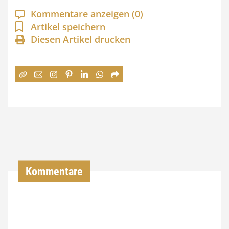
a
Kommentare anzeigen
(0)
n
Artikel speichern
Diesen Artikel drucken
n
e
:
7
4
,
0
0
Kommentare
€
b
i