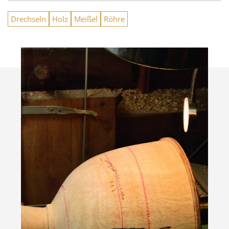
Drechseln
Holz
Meißel
Röhre