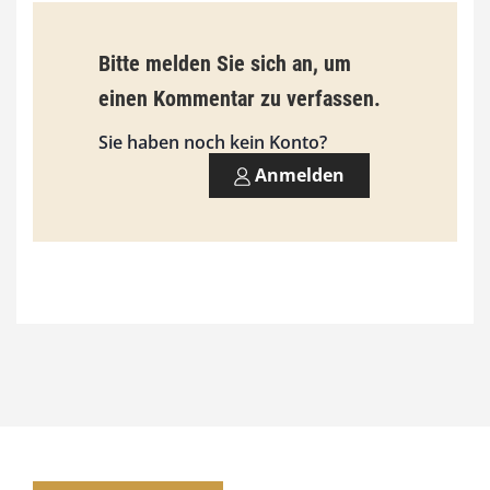
s
9
Bitte melden Sie sich an, um
3
einen Kommentar zu verfassen.
,
Sie haben noch kein Konto?
0
Anmelden
0
€