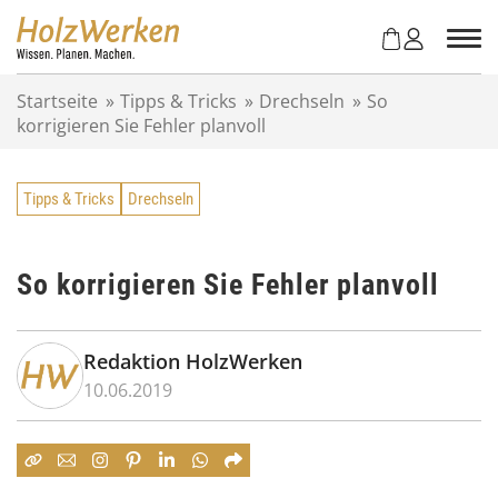
Z
u
m
I
Startseite
»
Tipps & Tricks
»
Drechseln
»
So
n
korrigieren Sie Fehler planvoll
h
a
l
Tipps & Tricks
Drechseln
t
s
p
r
So korrigieren Sie Fehler planvoll
i
n
g
Redaktion HolzWerken
e
10.06.2019
n