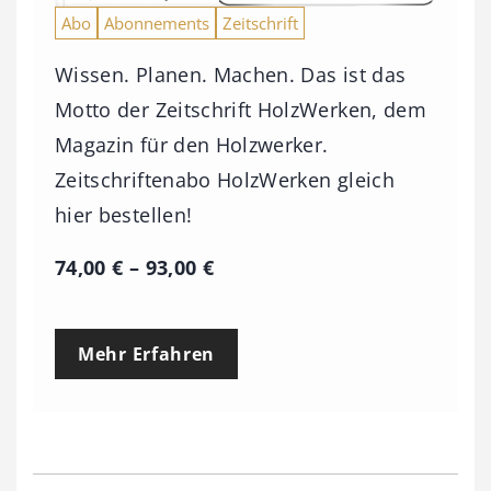
Abo
Abonnements
Zeitschrift
Wissen. Planen. Machen. Das ist das
Motto der Zeitschrift HolzWerken, dem
Magazin für den Holzwerker.
Zeitschriftenabo HolzWerken gleich
hier bestellen!
P
74,00
€
–
93,00
€
r
e
Mehr Erfahren
i
s
s
p