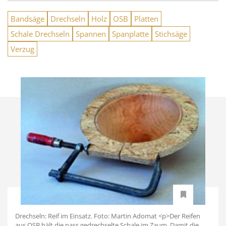
Bandsäge
Drechseln
Holz
OSB
Platten
Schale Drechseln
Spannen
Spanplatte
Stichsäge
Verzug
Drechseln: Reif im Einsatz. Foto: Martin Adomat <p>Der Reifen
aus OSB hält die nass gedrechselte Schale im Zaum. Damit die