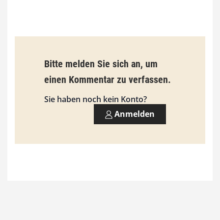
b
i
s
9
Bitte melden Sie sich an, um
3
einen Kommentar zu verfassen.
,
Sie haben noch kein Konto?
0
Anmelden
0
€