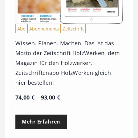
Abo
Abonnements
Zeitschrift
Wissen. Planen. Machen. Das ist das
Motto der Zeitschrift HolzWerken, dem
Magazin für den Holzwerker.
Zeitschriftenabo HolzWerken gleich
hier bestellen!
P
74,00
€
–
93,00
€
r
e
Mehr Erfahren
i
s