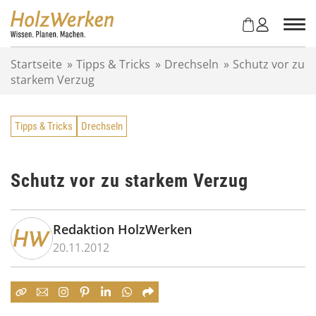
Z
u
m
I
Startseite
»
Tipps & Tricks
»
Drechseln
»
Schutz vor zu
n
starkem Verzug
h
a
l
Tipps & Tricks
Drechseln
t
s
p
r
Schutz vor zu starkem Verzug
i
n
g
Redaktion HolzWerken
e
20.11.2012
n