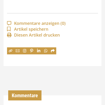
s
p
a
Kommentare anzeigen
(0)
n
Artikel speichern
Diesen Artikel drucken
n
e
:
7
4
,
0
0
Kommentare
€