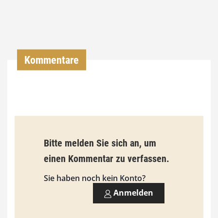
,
0
0
Kommentare
€
b
i
s
9
Bitte melden Sie sich an, um
3
einen Kommentar zu verfassen.
,
Sie haben noch kein Konto?
0
Anmelden
0