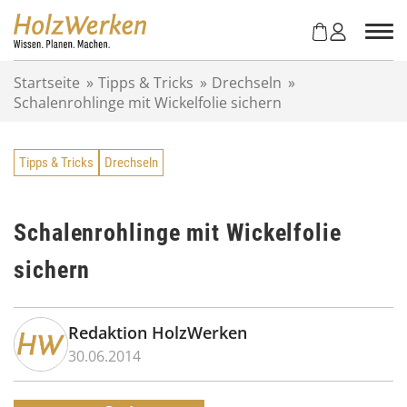
Z
u
m
I
Startseite
»
Tipps & Tricks
»
Drechseln
»
n
Schalenrohlinge mit Wickelfolie sichern
h
a
l
Tipps & Tricks
Drechseln
t
s
p
r
Schalenrohlinge mit Wickelfolie
i
sichern
n
g
e
n
Redaktion HolzWerken
30.06.2014