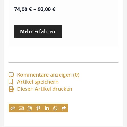
P
74,00
€
–
93,00
€
r
e
Mehr Erfahren
i
s
s
p
a
Kommentare anzeigen
(0)
n
Artikel speichern
Diesen Artikel drucken
n
e
:
7
4