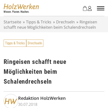
Z
u
m
I
Startseite
»
Tipps & Tricks
»
Drechseln
»
Ringeisen
n
schafft neue Möglichkeiten beim Schalendrechseln
h
a
l
Tipps & Tricks
Drechseln
t
s
p
r
Ringeisen schafft neue
i
Möglichkeiten beim
n
g
Schalendrechseln
e
n
Redaktion HolzWerken
30.07.2018