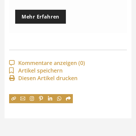
r
e
Mehr Erfahren
i
s
s
p
a
Kommentare anzeigen
(0)
n
Artikel speichern
Diesen Artikel drucken
n
e
:
7
4
,