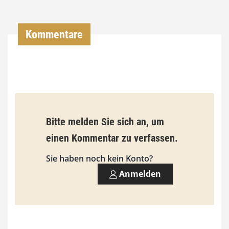
0
0
Kommentare
€
b
i
s
9
Bitte melden Sie sich an, um
3
einen Kommentar zu verfassen.
,
Sie haben noch kein Konto?
0
Anmelden
0
€