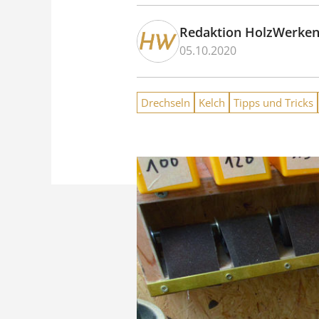
Redaktion HolzWerke
05.10.2020
Drechseln
Kelch
Tipps und Tricks