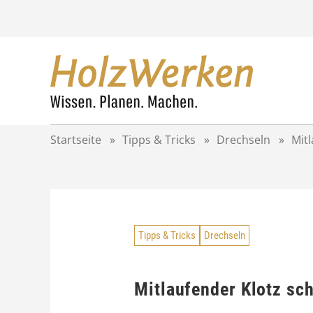
Z
u
m
I
n
h
a
l
t
Startseite
»
Tipps & Tricks
»
Drechseln
»
Mitl
s
p
r
i
n
g
Tipps & Tricks
Drechseln
e
n
Mitlaufender Klotz sc