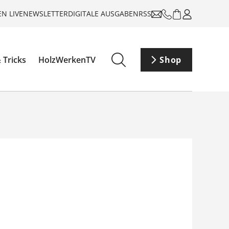
N LIVE
NEWSLETTER
DIGITALE AUSGABEN
RSS
 Tricks
HolzWerkenTV
Shop