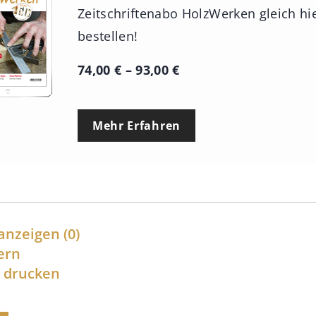
Zeitschriftenabo HolzWerken gleich hi
bestellen!
P
74,00
€
–
93,00
€
r
e
Mehr Erfahren
i
s
s
p
a
anzeigen
(0)
n
ern
l drucken
n
e