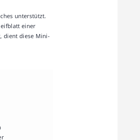
ches unterstützt.
ifblatt einer
 dient diese Mini-
n
er