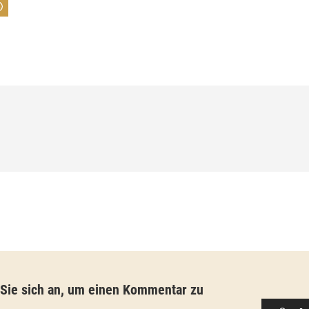
:
7
4
,
0
0
€
b
i
s
9
3
,
 Sie sich an, um einen Kommentar zu