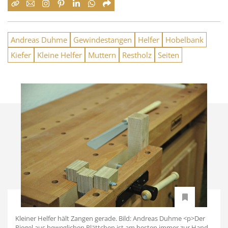
Andreas Duhme
Gewindestangen
Helfer
Hobelbank
Kiefer
Kleine Helfer
Muttern
Restholz
Seiten
Kleiner Helfer hält Zangen gerade. Bild: Andreas Duhme <p>Der
Riegel aus beweglichen Plättchen ist am besten immer zur Hand