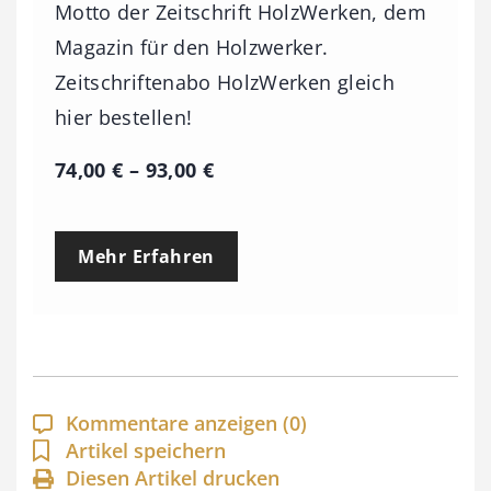
Motto der Zeitschrift HolzWerken, dem
Magazin für den Holzwerker.
Zeitschriftenabo HolzWerken gleich
hier bestellen!
P
74,00
€
–
93,00
€
r
e
Mehr Erfahren
i
s
s
p
a
Kommentare anzeigen
(0)
n
Artikel speichern
Diesen Artikel drucken
n