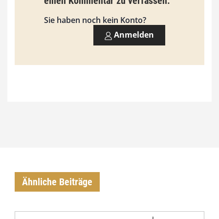
einen Kommentar zu verfassen.
,
Sie haben noch kein Konto?
0
Anmelden
0
€
Ähnliche Beiträge