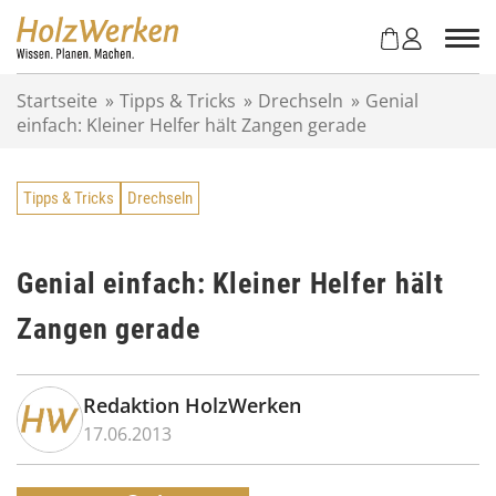
Z
u
m
I
Startseite
»
Tipps & Tricks
»
Drechseln
»
Genial
n
einfach: Kleiner Helfer hält Zangen gerade
h
a
l
Tipps & Tricks
Drechseln
t
s
p
r
Genial einfach: Kleiner Helfer hält
i
Zangen gerade
n
g
e
n
Redaktion HolzWerken
17.06.2013