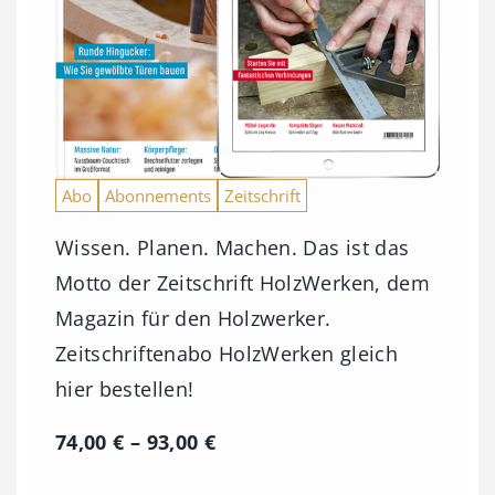
Abo
Abonnements
Zeitschrift
Wissen. Planen. Machen. Das ist das
Motto der Zeitschrift HolzWerken, dem
Magazin für den Holzwerker.
Zeitschriftenabo HolzWerken gleich
hier bestellen!
P
74,00
€
–
93,00
€
r