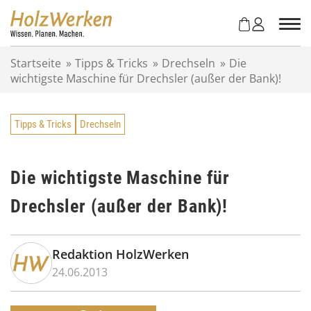
Z
u
m
I
Startseite
»
Tipps & Tricks
»
Drechseln
»
Die
n
wichtigste Maschine für Drechsler (außer der Bank)!
h
a
l
Tipps & Tricks
Drechseln
t
s
p
r
Die wichtigste Maschine für
i
Drechsler (außer der Bank)!
n
g
e
n
Redaktion HolzWerken
24.06.2013