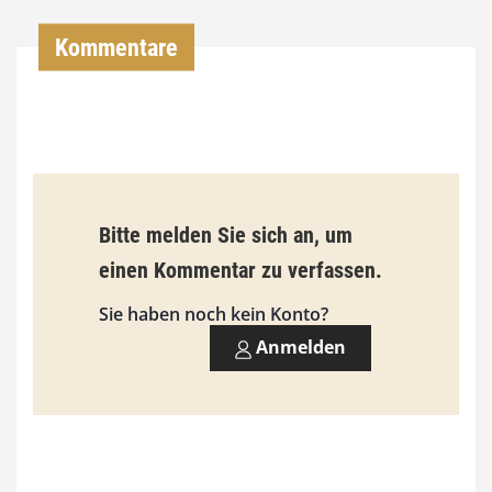
0
Kommentare
€
b
i
s
9
Bitte melden Sie sich an, um
3
einen Kommentar zu verfassen.
,
Sie haben noch kein Konto?
0
Anmelden
0
€