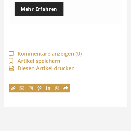
e
Mehr Erfahren
i
s
s
p
a
Kommentare anzeigen
(0)
n
Artikel speichern
Diesen Artikel drucken
n
e
:
7
4
,
0