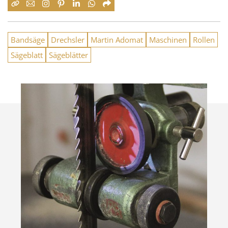
Bandsäge
Drechsler
Martin Adomat
Maschinen
Rollen
Sägeblatt
Sägeblätter