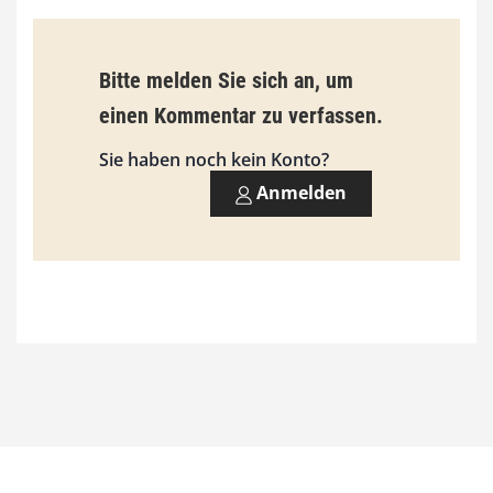
i
s
9
Bitte melden Sie sich an, um
3
einen Kommentar zu verfassen.
,
Sie haben noch kein Konto?
0
Anmelden
0
€