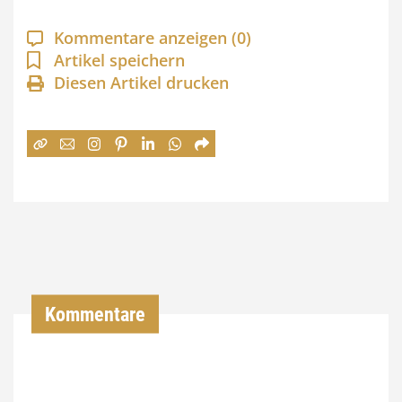
p
a
Kommentare anzeigen
(0)
n
Artikel speichern
Diesen Artikel drucken
n
e
:
7
4
,
0
0
Kommentare
€
b