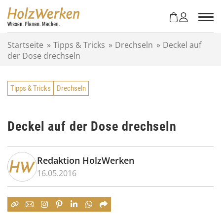
Z
u
m
I
Startseite
»
Tipps & Tricks
»
Drechseln
»
Deckel auf
n
der Dose drechseln
h
a
l
Tipps & Tricks
Drechseln
t
s
p
r
Deckel auf der Dose drechseln
i
n
g
Redaktion HolzWerken
e
16.05.2016
n