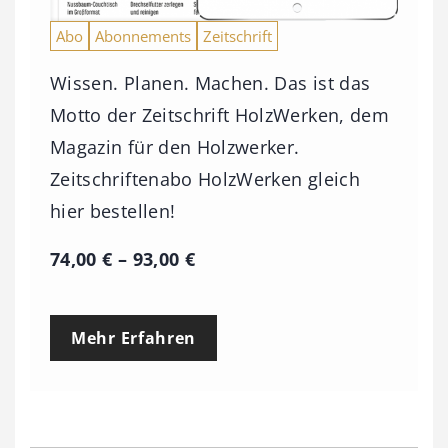
Abo
Abonnements
Zeitschrift
Wissen. Planen. Machen. Das ist das
Motto der Zeitschrift HolzWerken, dem
Magazin für den Holzwerker.
Zeitschriftenabo HolzWerken gleich
hier bestellen!
P
74,00
€
–
93,00
€
r
e
Mehr Erfahren
i
s
s