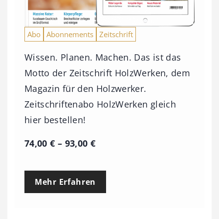
Abo
Abonnements
Zeitschrift
Wissen. Planen. Machen. Das ist das
Motto der Zeitschrift HolzWerken, dem
Magazin für den Holzwerker.
Zeitschriftenabo HolzWerken gleich
hier bestellen!
P
74,00
€
–
93,00
€
r
e
Mehr Erfahren
i
s