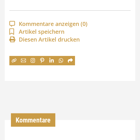
s
p
a
Kommentare anzeigen
(0)
n
Artikel speichern
Diesen Artikel drucken
n
e
:
7
4
,
0
0
Kommentare
€