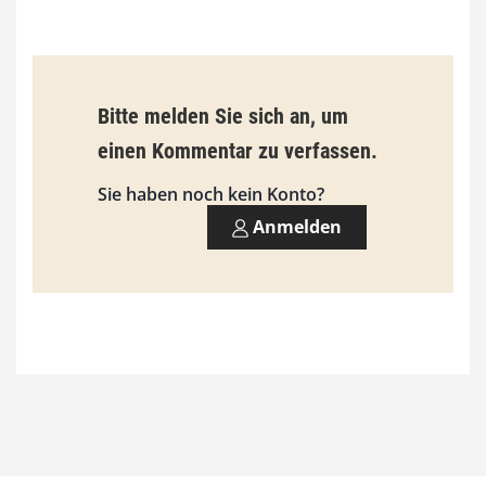
b
i
s
9
Bitte melden Sie sich an, um
3
einen Kommentar zu verfassen.
,
Sie haben noch kein Konto?
0
Anmelden
0
€