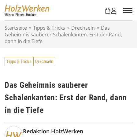
Z
u
m
I
Startseite
»
Tipps & Tricks
»
Drechseln
»
Das
n
Geheimnis sauberer Schalenkanten: Erst der Rand,
h
dann in die Tiefe
a
l
t
Tipps & Tricks
Drechseln
s
p
r
i
Das Geheimnis sauberer
n
Schalenkanten: Erst der Rand, dann
g
e
in die Tiefe
n
Redaktion HolzWerken