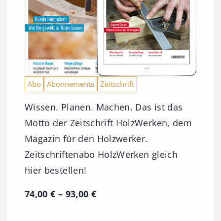
Abo
Abonnements
Zeitschrift
Wissen. Planen. Machen. Das ist das
Motto der Zeitschrift HolzWerken, dem
Magazin für den Holzwerker.
Zeitschriftenabo HolzWerken gleich
hier bestellen!
P
74,00
€
–
93,00
€
r