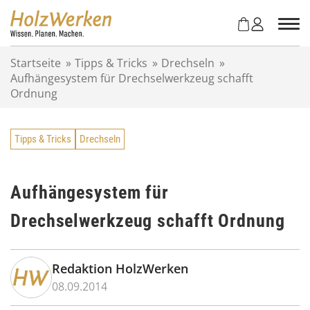
Z
u
m
I
Startseite
»
Tipps & Tricks
»
Drechseln
»
n
Aufhängesystem für Drechselwerkzeug schafft
h
Ordnung
a
l
t
Tipps & Tricks
Drechseln
s
p
r
i
Aufhängesystem für
n
Drechselwerkzeug schafft Ordnung
g
e
n
Redaktion HolzWerken
08.09.2014