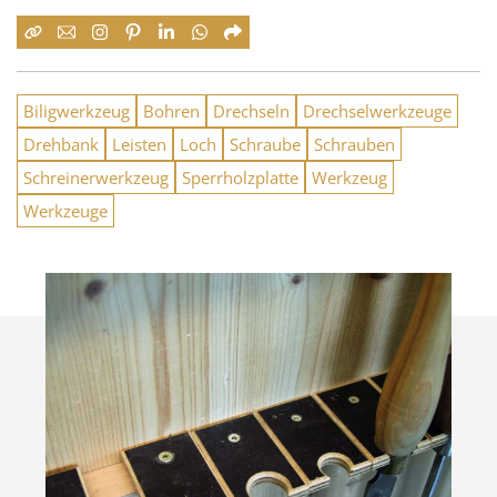
Biligwerkzeug
Bohren
Drechseln
Drechselwerkzeuge
Drehbank
Leisten
Loch
Schraube
Schrauben
Schreinerwerkzeug
Sperrholzplatte
Werkzeug
Werkzeuge