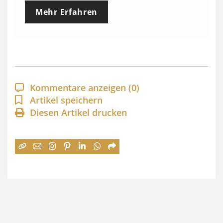
e
Mehr Erfahren
i
s
s
p
a
Kommentare anzeigen
(0)
n
Artikel speichern
Diesen Artikel drucken
n
e
:
7
4
,
0