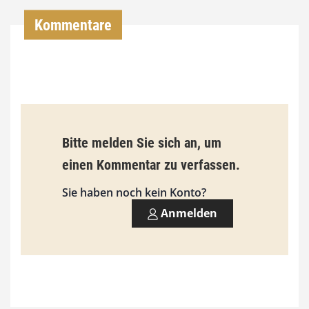
0
Kommentare
€
b
i
s
9
Bitte melden Sie sich an, um
3
einen Kommentar zu verfassen.
,
Sie haben noch kein Konto?
0
Anmelden
0
€