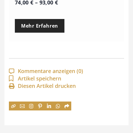
P
74,00
€
–
93,00
€
r
e
Mehr Erfahren
i
s
s
p
a
Kommentare anzeigen
(0)
n
Artikel speichern
Diesen Artikel drucken
n
e
:
7
4