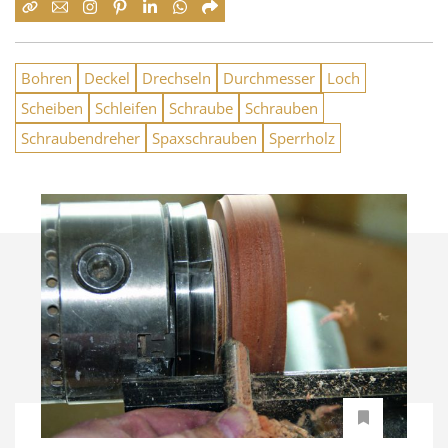
Bohren
Deckel
Drechseln
Durchmesser
Loch
Scheiben
Schleifen
Schraube
Schrauben
Schraubendreher
Spaxschrauben
Sperrholz