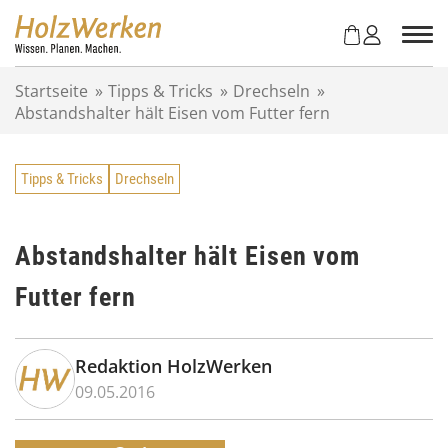
Z
u
m
I
Startseite
»
Tipps & Tricks
»
Drechseln
»
n
Abstandshalter hält Eisen vom Futter fern
h
a
l
Tipps & Tricks
Drechseln
t
s
p
r
Abstandshalter hält Eisen vom
i
Futter fern
n
g
e
n
Redaktion HolzWerken
09.05.2016