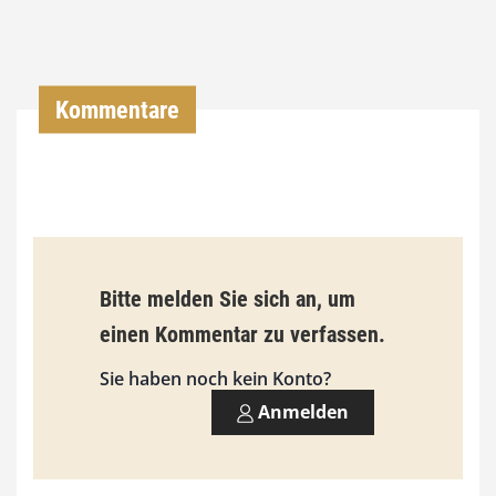
,
0
0
Kommentare
€
b
i
s
9
Bitte melden Sie sich an, um
3
einen Kommentar zu verfassen.
,
Sie haben noch kein Konto?
0
Anmelden
0