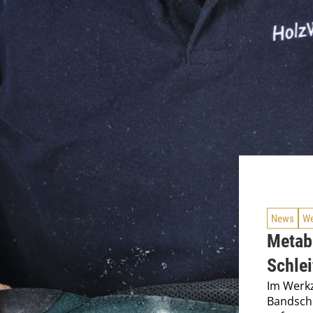
News
We
Metab
Schle
Im Werk
Bandschl