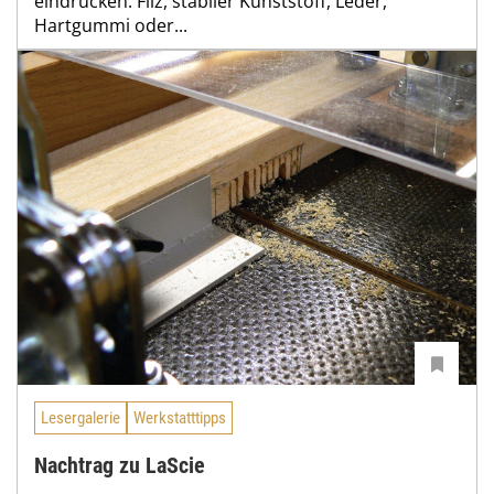
eindrücken. Filz, stabiler Kunststoff, Leder,
Hartgummi oder...
Lesergalerie
Werkstatttipps
Nachtrag zu LaScie