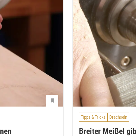
Tipps & Tricks
Drechseln
rnen
Breiter Meißel gi