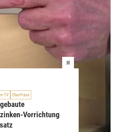
en TV
Oberfräse
tgebaute
rzinken-Vorrichtung
satz