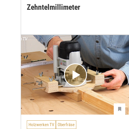
Zehntelmillimeter
Holzwerken TV
Oberfräse