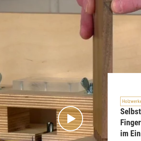
Holzwerk
Selbs
Finge
im Ein