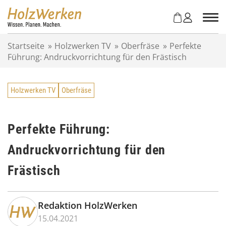
Z
u
m
I
Startseite
»
Holzwerken TV
»
Oberfräse
»
Perfekte
n
Führung: Andruckvorrichtung für den Frästisch
h
a
l
Holzwerken TV
Oberfräse
t
s
p
r
Perfekte Führung:
i
Andruckvorrichtung für den
n
g
Frästisch
e
n
Redaktion HolzWerken
15.04.2021