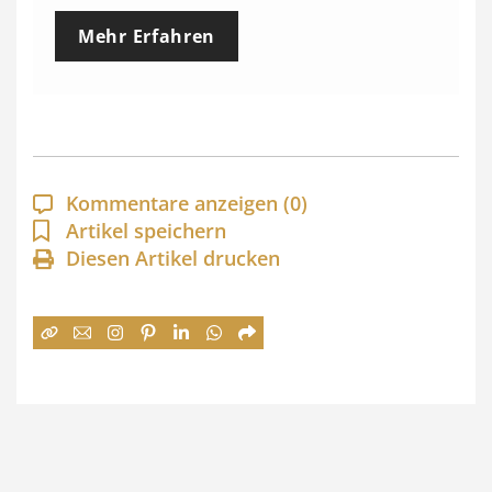
e
Mehr Erfahren
i
s
s
p
a
Kommentare anzeigen
(0)
n
Artikel speichern
Diesen Artikel drucken
n
e
:
7
4
,
0