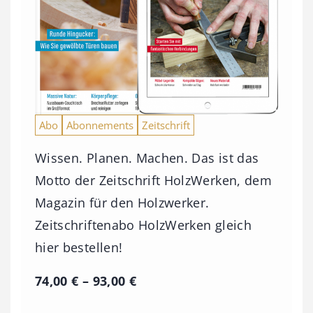
Abo
Abonnements
Zeitschrift
Wissen. Planen. Machen. Das ist das
Motto der Zeitschrift HolzWerken, dem
Magazin für den Holzwerker.
Zeitschriftenabo HolzWerken gleich
hier bestellen!
P
74,00
€
–
93,00
€
r