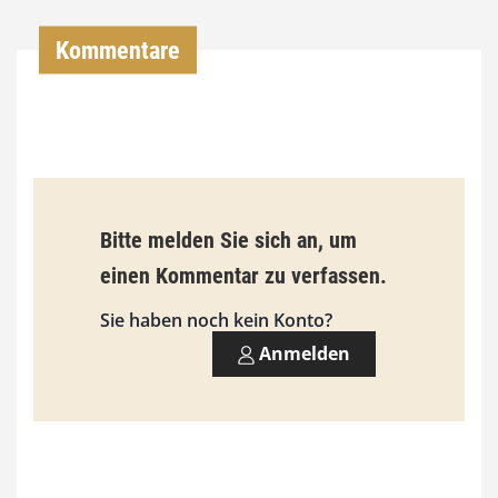
0
Kommentare
€
b
i
s
9
Bitte melden Sie sich an, um
3
einen Kommentar zu verfassen.
,
Sie haben noch kein Konto?
0
Anmelden
0
€