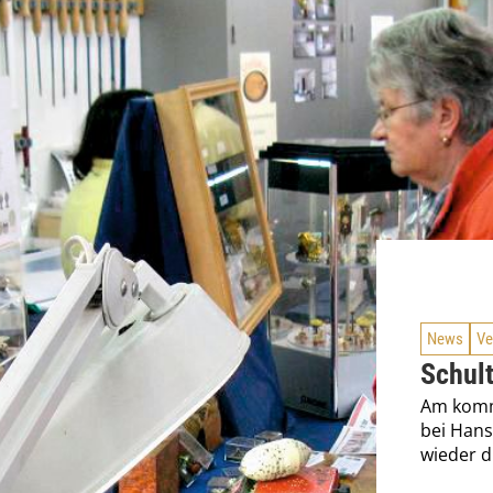
News
Ve
Schul
Am kom
bei Hans
wieder d