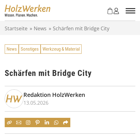
Z
u
m
I
Startseite
»
News
»
Schärfen mit Bridge City
n
h
a
News
Sonstiges
Werkzeug & Material
l
t
s
p
Schärfen mit Bridge City
r
i
n
Redaktion HolzWerken
g
13.05.2026
e
n