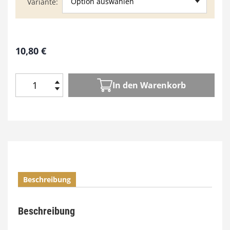
Option auswählen
Variante
10,80
€
In den Warenkorb
H
o
l
z
W
e
r
k
Beschreibung
e
n
1
Beschreibung
2
8