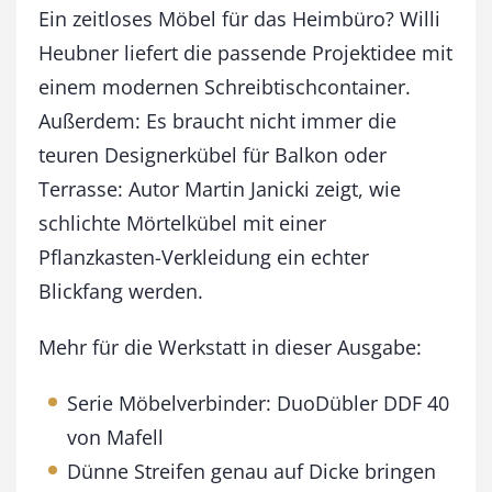
M
Ein zeitloses Möbel für das Heimbüro? Willi
a
Heubner liefert die passende Projektidee mit
i
einem modernen Schreibtischcontainer.
/
J
Außerdem: Es braucht nicht immer die
u
teuren Designerkübel für Balkon oder
n
i
Terrasse: Autor Martin Janicki zeigt, wie
2
schlichte Mörtelkübel mit einer
0
Pflanzkasten-Verkleidung ein echter
2
6
Blickfang werden.
M
e
Mehr für die Werkstatt in dieser Ausgabe:
n
g
e
Serie Möbelverbinder: DuoDübler DDF 40
von Mafell
Dünne Streifen genau auf Dicke bringen