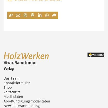
n
e
:
7
4
,
0
0
Verlag
€
Das Team
Kontaktformular
b
Shop
i
Zeitschrift
Mediadaten
s
Abo-Kündigungsmodalitäten
Newsletteranmeldung
9