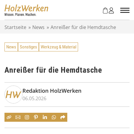
Z
u
m
I
Startseite
»
News
»
Anreißer für die Hemdtasche
n
h
a
News
Sonstiges
Werkzeug & Material
l
t
s
p
Anreißer für die Hemdtasche
r
i
n
Redaktion HolzWerken
g
06.05.2026
e
n