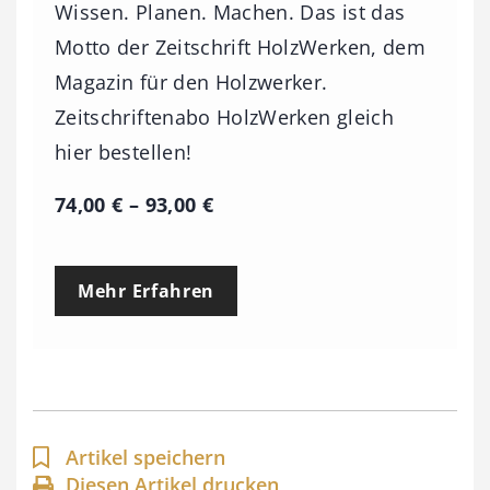
Wissen. Planen. Machen. Das ist das
Motto der Zeitschrift HolzWerken, dem
Magazin für den Holzwerker.
Zeitschriftenabo HolzWerken gleich
hier bestellen!
P
74,00
€
–
93,00
€
r
e
Mehr Erfahren
i
s
s
p
a
Artikel speichern
n
Diesen Artikel drucken