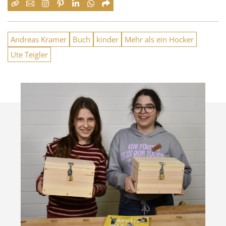
Andreas Kramer
Buch
kinder
Mehr als ein Hocker
Ute Teigler