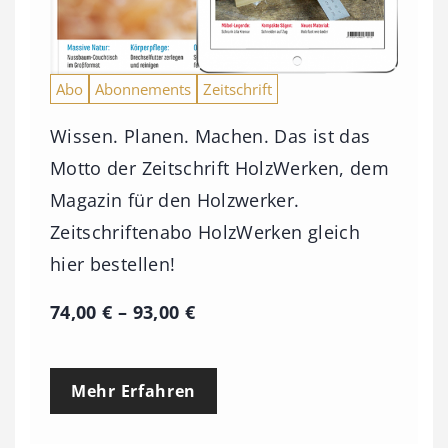
Abo
Abonnements
Zeitschrift
Wissen. Planen. Machen. Das ist das
Motto der Zeitschrift HolzWerken, dem
Magazin für den Holzwerker.
Zeitschriftenabo HolzWerken gleich
hier bestellen!
P
74,00
€
–
93,00
€
r
e
Mehr Erfahren
i
s