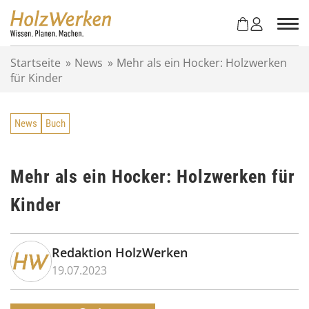
Z
u
m
I
Startseite
»
News
»
Mehr als ein Hocker: Holzwerken
n
für Kinder
h
a
l
News
Buch
t
s
p
r
Mehr als ein Hocker: Holzwerken für
i
Kinder
n
g
e
n
Redaktion HolzWerken
19.07.2023