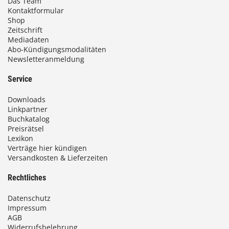
Das Team
Kontaktformular
b
Shop
i
Zeitschrift
Mediadaten
s
Abo-Kündigungsmodalitäten
Newsletteranmeldung
9
3
Service
,
Downloads
0
Linkpartner
Buchkatalog
0
Preisrätsel
Lexikon
Verträge hier kündigen
Versandkosten & Lieferzeiten
€
Rechtliches
Datenschutz
Impressum
AGB
Widerrufsbelehrung