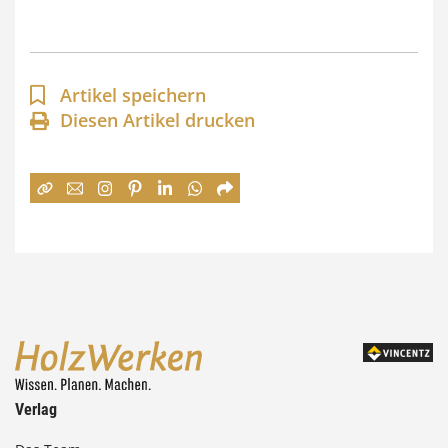
s
p
a
Artikel speichern
n
Diesen Artikel drucken
n
e
:
7
4
,
0
0
Verlag
€