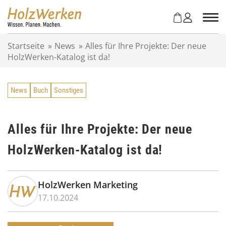
Z
u
m
I
Startseite
»
News
»
Alles für Ihre Projekte: Der neue
n
HolzWerken-Katalog ist da!
h
a
l
News
Buch
Sonstiges
t
s
p
r
Alles für Ihre Projekte: Der neue
i
HolzWerken-Katalog ist da!
n
g
e
n
HolzWerken Marketing
17.10.2024