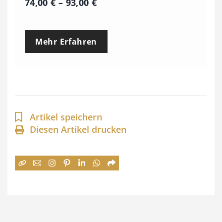
P
74,00
€
–
93,00
€
r
e
Mehr Erfahren
i
s
s
p
a
Artikel speichern
n
Diesen Artikel drucken
n
e
:
7
4