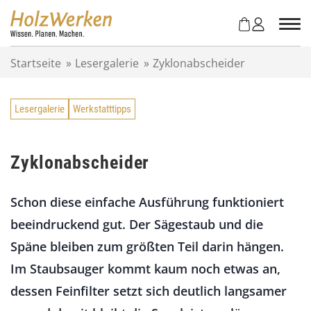
Z
u
m
I
Startseite
»
Lesergalerie
»
Zyklonabscheider
n
h
a
Lesergalerie
Werkstatttipps
l
t
s
p
Zyklonabscheider
r
i
Schon diese einfache Ausführung funktioniert
n
g
beeindruckend gut. Der Sägestaub und die
e
Späne bleiben zum größten Teil darin hängen.
n
Im Staubsauger kommt kaum noch etwas an,
dessen Feinfilter setzt sich deutlich langsamer