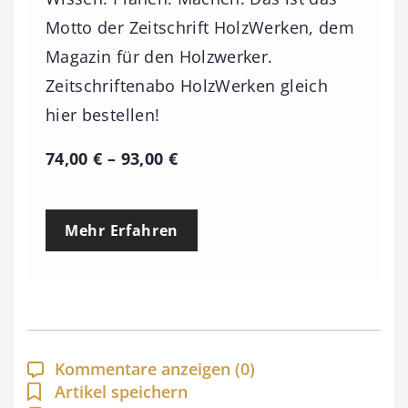
Motto der Zeitschrift HolzWerken, dem
Magazin für den Holzwerker.
Zeitschriftenabo HolzWerken gleich
hier bestellen!
P
74,00
€
–
93,00
€
r
e
Mehr Erfahren
i
s
s
p
a
Kommentare anzeigen
(0)
n
Artikel speichern