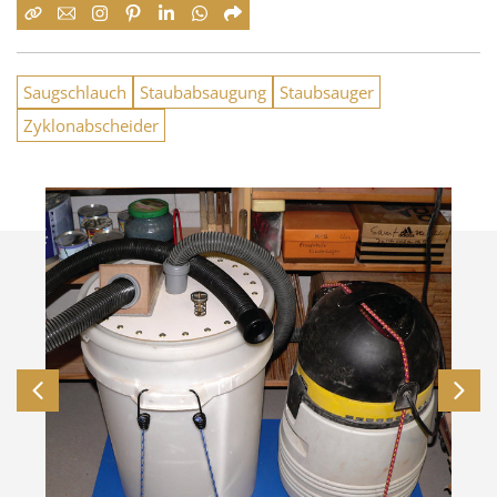
Saugschlauch
Staubabsaugung
Staubsauger
Zyklonabscheider