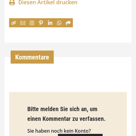
Diesen Artikel drucken
n
e
:
7
4
,
Kommentare
0
0
€
b
Bitte melden Sie sich an, um
i
einen Kommentar zu verfassen.
s
9
Sie haben noch kein Konto?