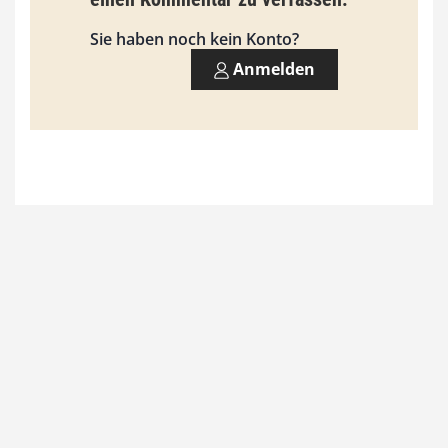
s
9
Sie haben noch kein Konto?
3
Anmelden
,
0
0
€