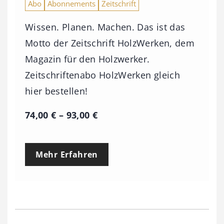
Abo
Abonnements
Zeitschrift
Wissen. Planen. Machen. Das ist das
Motto der Zeitschrift HolzWerken, dem
Magazin für den Holzwerker.
Zeitschriftenabo HolzWerken gleich
hier bestellen!
P
74,00
€
–
93,00
€
r
e
Mehr Erfahren
i
s
s
p