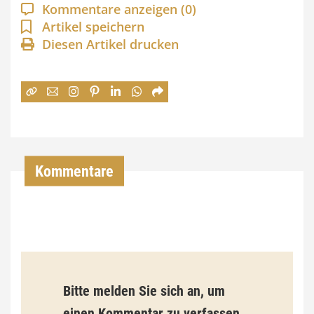
a
Kommentare anzeigen
(0)
n
Artikel speichern
Diesen Artikel drucken
n
e
:
7
4
,
Kommentare
0
0
€
b
Bitte melden Sie sich an, um
i
einen Kommentar zu verfassen.