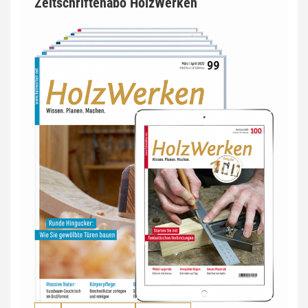
Zeitschriftenabo HolzWerken