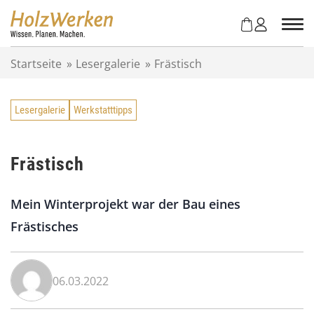
Z
u
m
I
Startseite
»
Lesergalerie
»
Frästisch
n
h
a
Lesergalerie
Werkstatttipps
l
t
s
p
Frästisch
r
i
Mein Winterprojekt war der Bau eines
n
g
Frästisches
e
n
06.03.2022