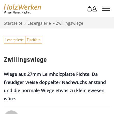
Z
u
m
I
Startseite
»
Lesergalerie
»
Zwillingswiege
n
h
a
Lesergalerie
Tischlern
l
t
s
p
Zwillingswiege
r
i
Wiege aus 27mm Leimholzplatte Fichte. Da
n
g
freudiger weise doppelter Nachwuchs anstand
e
und die normale Wiege etwas zu klein gwesen
n
wäre.