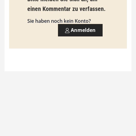
i
einen Kommentar zu verfassen.
s
9
Sie haben noch kein Konto?
3
Anmelden
,
0
0
€