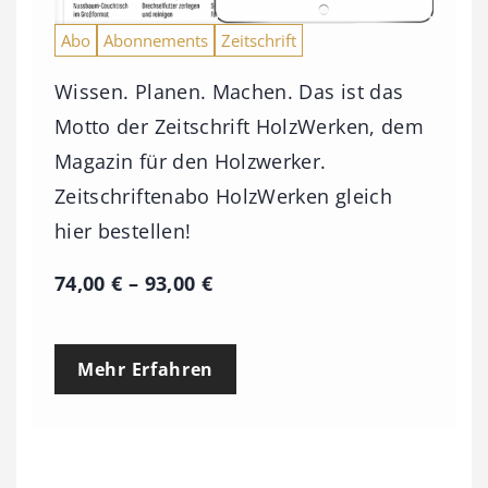
Abo
Abonnements
Zeitschrift
Wissen. Planen. Machen. Das ist das
Motto der Zeitschrift HolzWerken, dem
Magazin für den Holzwerker.
Zeitschriftenabo HolzWerken gleich
hier bestellen!
P
74,00
€
–
93,00
€
r
e
Mehr Erfahren
i
s
s