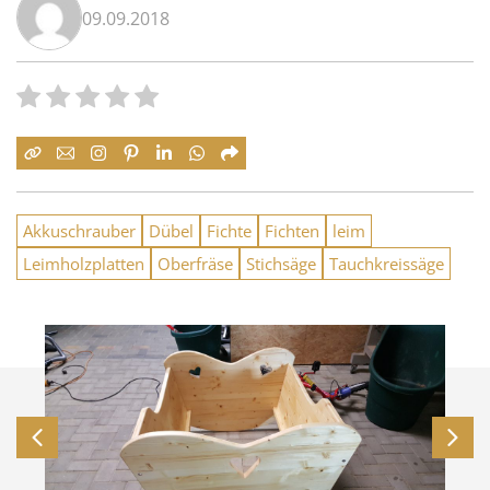
09.09.2018
Akkuschrauber
Dübel
Fichte
Fichten
leim
Leimholzplatten
Oberfräse
Stichsäge
Tauchkreissäge