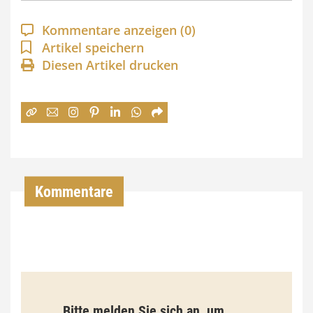
p
a
Kommentare anzeigen
(0)
n
Artikel speichern
Diesen Artikel drucken
n
e
:
7
4
,
Kommentare
0
0
€
b
Bitte melden Sie sich an, um