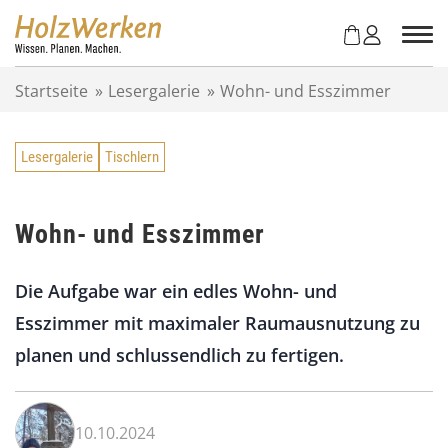
Z
u
m
I
Startseite
»
Lesergalerie
»
Wohn- und Esszimmer
n
h
a
Lesergalerie
Tischlern
l
t
s
p
Wohn- und Esszimmer
r
i
Die Aufgabe war ein edles Wohn- und
n
g
Esszimmer mit maximaler Raumausnutzung zu
e
planen und schlussendlich zu fertigen.
n
10.10.2024