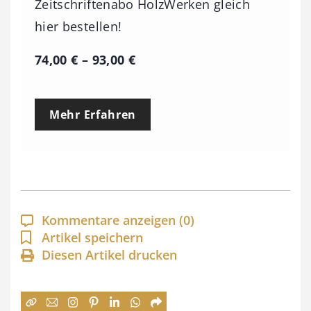
Zeitschriftenabo HolzWerken gleich
hier bestellen!
P
74,00
€
–
93,00
€
r
e
Mehr Erfahren
i
s
s
p
a
Kommentare anzeigen
(0)
n
Artikel speichern
Diesen Artikel drucken
n
e
: