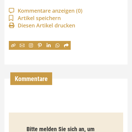
a
Kommentare anzeigen
(0)
n
Artikel speichern
Diesen Artikel drucken
n
e
:
7
4
,
Kommentare
0
0
€
b
Bitte melden Sie sich an, um
i