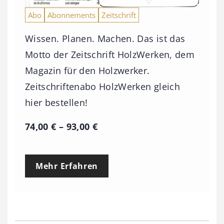
Abo
Abonnements
Zeitschrift
Wissen. Planen. Machen. Das ist das
Motto der Zeitschrift HolzWerken, dem
Magazin für den Holzwerker.
Zeitschriftenabo HolzWerken gleich
hier bestellen!
P
74,00
€
–
93,00
€
r
e
Mehr Erfahren
i
s
s
p