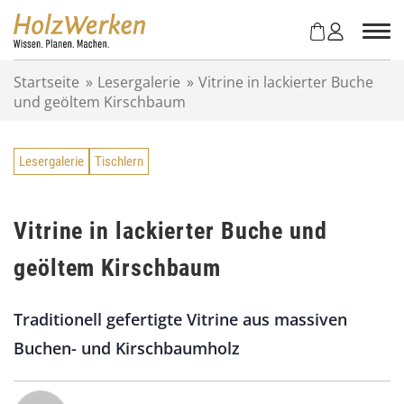
Z
u
m
I
Startseite
»
Lesergalerie
»
Vitrine in lackierter Buche
n
und geöltem Kirschbaum
h
a
l
Lesergalerie
Tischlern
t
s
p
r
Vitrine in lackierter Buche und
i
geöltem Kirschbaum
n
g
e
Traditionell gefertigte Vitrine aus massiven
n
Buchen- und Kirschbaumholz