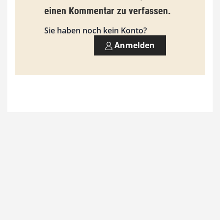
einen Kommentar zu verfassen.
s
9
Sie haben noch kein Konto?
3
Anmelden
,
0
0
€