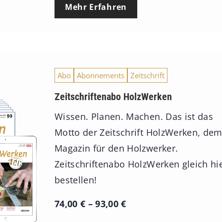
Mehr Erfahren
Abo
Abonnements
Zeitschrift
Zeitschriftenabo HolzWerken
Wissen. Planen. Machen. Das ist das
Motto der Zeitschrift HolzWerken, de
Magazin für den Holzwerker.
Zeitschriftenabo HolzWerken gleich hi
bestellen!
P
74,00
€
–
93,00
€
r