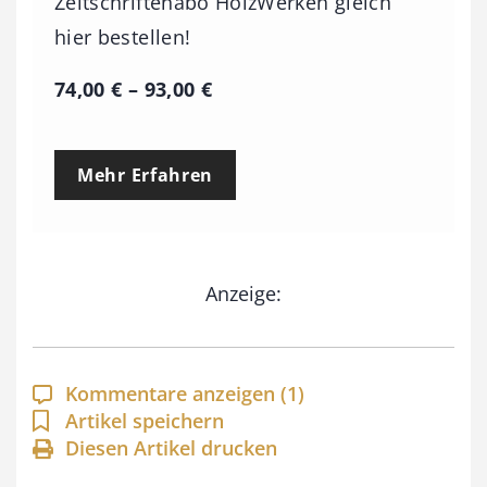
Zeitschriftenabo HolzWerken gleich
hier bestellen!
P
74,00
€
–
93,00
€
r
e
Mehr Erfahren
i
s
s
Anzeige:
p
a
n
Kommentare anzeigen
(1)
n
Artikel speichern
e
Diesen Artikel drucken
: