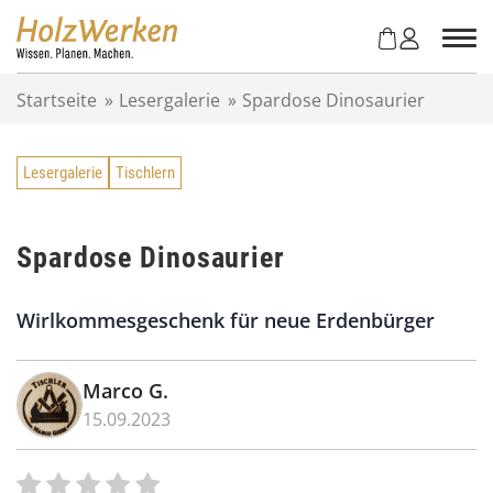
Z
u
m
I
Startseite
»
Lesergalerie
»
Spardose Dinosaurier
n
h
a
Lesergalerie
Tischlern
l
t
s
p
Spardose Dinosaurier
r
i
Wirlkommesgeschenk für neue Erdenbürger
n
g
e
Marco G.
n
15.09.2023