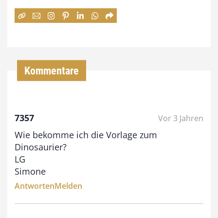
7
4
,
0
Kommentare
0
€
b
7357
Vor 3 Jahren
i
Wie bekomme ich die Vorlage zum
Dinosaurier?
s
LG
9
Simone
3
Antworten
Melden
,
0