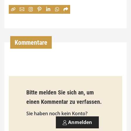
e
:
7
4
,
Kommentare
0
0
€
b
Bitte melden Sie sich an, um
i
einen Kommentar zu verfassen.
s
9
Sie haben noch kein Konto?
3
Anmelden