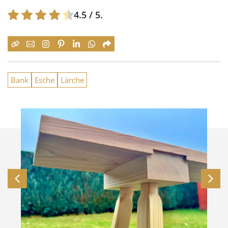
4.5
/ 5.
Bank
Esche
Lärche