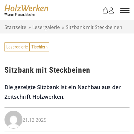
Z
u
m
I
Startseite
»
Lesergalerie
»
Sitzbank mit Steckbeinen
n
h
a
Lesergalerie
Tischlern
l
t
s
p
Sitzbank mit Steckbeinen
r
i
Die gezeigte Sitzbank ist ein Nachbau aus der
n
g
Zeitschrift Holzwerken.
e
n
21.12.2025