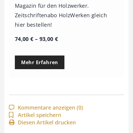
Magazin für den Holzwerker.
Zeitschriftenabo HolzWerken gleich
hier bestellen!
P
74,00
€
–
93,00
€
r
e
Mehr Erfahren
i
s
s
p
a
Kommentare anzeigen
(0)
n
Artikel speichern
Diesen Artikel drucken
n