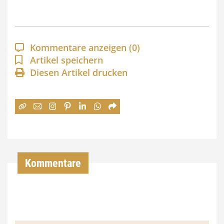
s
p
a
Kommentare anzeigen
(0)
n
Artikel speichern
Diesen Artikel drucken
n
e
:
7
4
,
Kommentare
0
0
€