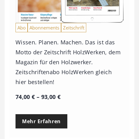
Abo
Abonnements
Zeitschrift
Wissen. Planen. Machen. Das ist das
Motto der Zeitschrift HolzWerken, dem
Magazin für den Holzwerker.
Zeitschriftenabo HolzWerken gleich
hier bestellen!
P
74,00
€
–
93,00
€
r
e
Mehr Erfahren
i
s