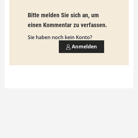
b
Bitte melden Sie sich an, um
i
einen Kommentar zu verfassen.
s
9
Sie haben noch kein Konto?
3
Anmelden
,
0
0
€