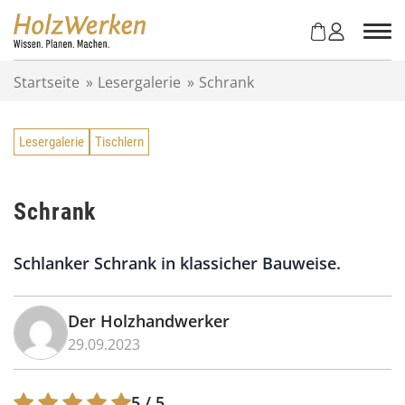
Z
u
m
I
Startseite
»
Lesergalerie
»
Schrank
n
h
a
Lesergalerie
Tischlern
l
t
s
p
Schrank
r
i
Schlanker Schrank in klassicher Bauweise.
n
g
e
Der Holzhandwerker
n
29.09.2023
5
/ 5.