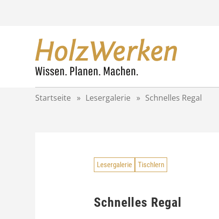
Z
u
m
I
n
h
a
l
t
Startseite
»
Lesergalerie
»
Schnelles Regal
s
p
r
i
n
g
Lesergalerie
Tischlern
e
n
Schnelles Regal