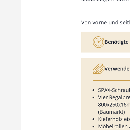
Von vorne und seitl
Benötigte 
Verwendet
SPAX-Schrau
Vier Regalbre
800x250x16m
(Baumarkt)
Kieferholzlei
Möbelrollen 