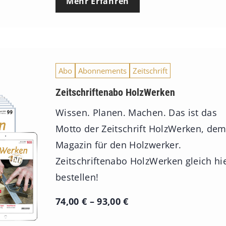
Mehr Erfahren
Abo
Abonnements
Zeitschrift
Zeitschriftenabo HolzWerken
Wissen. Planen. Machen. Das ist das
Motto der Zeitschrift HolzWerken, de
Magazin für den Holzwerker.
Zeitschriftenabo HolzWerken gleich hi
bestellen!
P
74,00
€
–
93,00
€
r