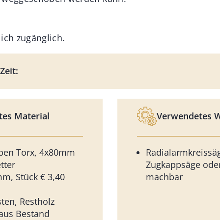
ich zugänglich.
Zeit:
es Material
Verwendetes 
ben Torx, 4x80mm
Radialarmkreissä
tter
Zugkappsäge oder
m, Stück € 3,40
machbar
sten, Restholz
aus Bestand