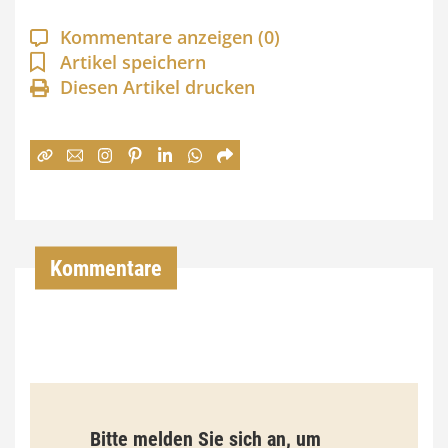
a
Kommentare anzeigen
(0)
n
Artikel speichern
Diesen Artikel drucken
n
e
:
7
4
,
Kommentare
0
0
€
b
Bitte melden Sie sich an, um
i