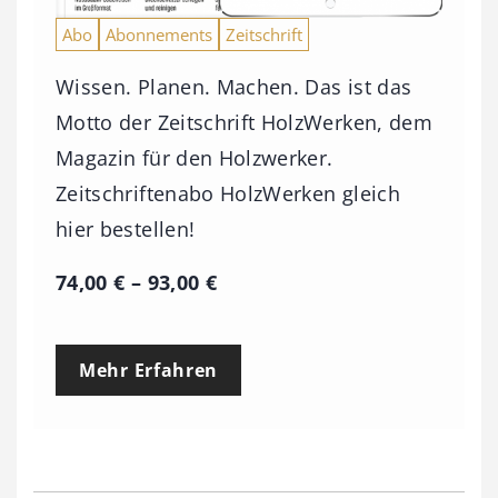
Abo
Abonnements
Zeitschrift
Wissen. Planen. Machen. Das ist das
Motto der Zeitschrift HolzWerken, dem
Magazin für den Holzwerker.
Zeitschriftenabo HolzWerken gleich
hier bestellen!
P
74,00
€
–
93,00
€
r
e
Mehr Erfahren
i
s
s
p