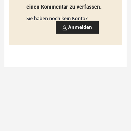
einen Kommentar zu verfassen.
s
9
Sie haben noch kein Konto?
3
Anmelden
,
0
0
€