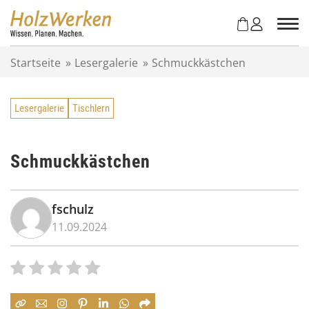
Z
u
m
I
Startseite
»
Lesergalerie
»
Schmuckkästchen
n
h
a
Lesergalerie
Tischlern
l
t
s
p
Schmuckkästchen
r
i
n
fschulz
g
11.09.2024
e
n