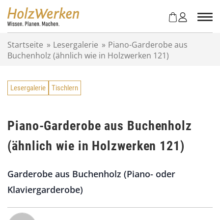
Z
u
m
I
Startseite
»
Lesergalerie
»
Piano-Garderobe aus
n
Buchenholz (ähnlich wie in Holzwerken 121)
h
a
l
Lesergalerie
Tischlern
t
s
p
r
Piano-Garderobe aus Buchenholz
i
(ähnlich wie in Holzwerken 121)
n
g
e
Garderobe aus Buchenholz (Piano- oder
n
Klaviergarderobe)