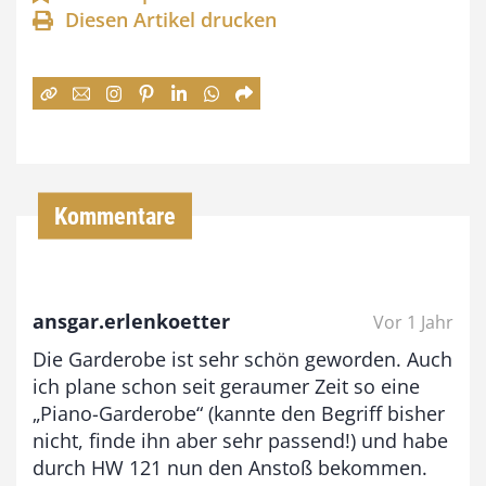
Diesen Artikel drucken
n
e
:
7
4
,
Kommentare
0
0
ansgar.erlenkoetter
Vor 1 Jahr
€
Die Garderobe ist sehr schön geworden. Auch
b
ich plane schon seit geraumer Zeit so eine
i
„Piano-Garderobe“ (kannte den Begriff bisher
nicht, finde ihn aber sehr passend!) und habe
s
durch HW 121 nun den Anstoß bekommen.
9