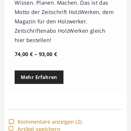
Wissen. Planen. Machen. Das ist das
Motto der Zeitschrift HolzWerken, dem
Magazin für den Holzwerker.
Zeitschriftenabo HolzWerken gleich
hier bestellen!
P
74,00
€
–
93,00
€
r
e
Mehr Erfahren
i
s
s
p
a
Kommentare anzeigen
(2)
n
Artikel speichern