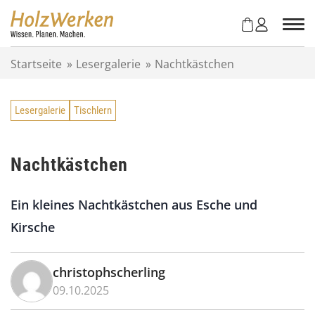
Z
u
m
I
Startseite
»
Lesergalerie
»
Nachtkästchen
n
h
a
Lesergalerie
Tischlern
l
t
s
p
Nachtkästchen
r
i
Ein kleines Nachtkästchen aus Esche und
n
g
Kirsche
e
n
christophscherling
09.10.2025