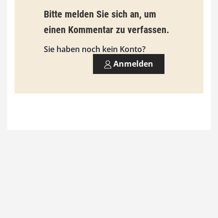
b
Bitte melden Sie sich an, um
i
einen Kommentar zu verfassen.
s
9
Sie haben noch kein Konto?
3
Anmelden
,
0
0
€