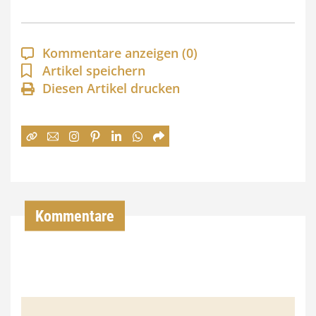
s
p
a
Kommentare anzeigen
(0)
n
Artikel speichern
Diesen Artikel drucken
n
e
:
7
4
,
Kommentare
0
0
€