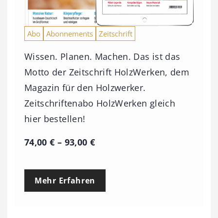
Abo
Abonnements
Zeitschrift
Wissen. Planen. Machen. Das ist das
Motto der Zeitschrift HolzWerken, dem
Magazin für den Holzwerker.
Zeitschriftenabo HolzWerken gleich
hier bestellen!
P
74,00
€
–
93,00
€
r
e
Mehr Erfahren
i
s