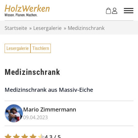
Z
u
m
I
Startseite
»
Lesergalerie
»
Medizinschrank
n
h
a
Lesergalerie
Tischlern
l
t
s
p
Medizinschrank
r
i
Medizinschrank aus Massiv-Eiche
n
g
e
Mario Zimmermann
n
09.04.2023
4.3
/ 5.