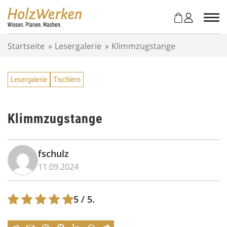
Z
u
m
I
Startseite
»
Lesergalerie
»
Klimmzugstange
n
h
a
Lesergalerie
Tischlern
l
t
s
p
Klimmzugstange
r
i
n
fschulz
g
11.09.2024
e
n
5
/ 5.