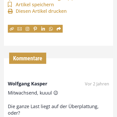
n
Artikel speichern
Diesen Artikel drucken
n
e
:
7
4
,
Kommentare
0
0
Wolfgang Kasper
Vor 2 Jahren
€
Mitwachsend, kuuul 😉
b
i
Die ganze Last liegt auf der Überplattung,
oder?
s