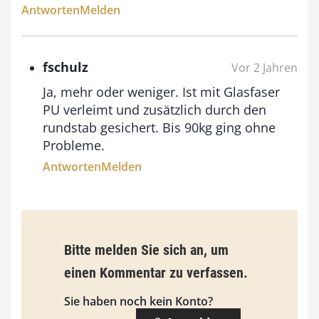
Antworten
Melden
9
3
,
fschulz
Vor 2 Jahren
0
Ja, mehr oder weniger. Ist mit Glasfaser
0
PU verleimt und zusätzlich durch den
rundstab gesichert. Bis 90kg ging ohne
Probleme.
€
Antworten
Melden
Bitte melden Sie sich an, um
einen Kommentar zu verfassen.
Sie haben noch kein Konto?