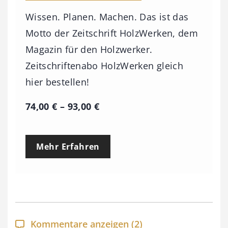
Wissen. Planen. Machen. Das ist das
Motto der Zeitschrift HolzWerken, dem
Magazin für den Holzwerker.
Zeitschriftenabo HolzWerken gleich
hier bestellen!
P
74,00
€
–
93,00
€
r
e
Mehr Erfahren
i
s
s
p
a
Kommentare anzeigen
(2)