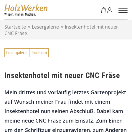
Z
u
m
I
Startseite
»
Lesergalerie
»
Insektenhotel mit neuer
n
CNC Fräse
h
a
l
Lesergalerie
Tischlern
t
s
p
r
Insektenhotel mit neuer CNC Fräse
i
n
Mein drittes und vorläufig letztes Gartenprojekt
g
e
auf Wunsch meiner Frau findet mit einem
n
Insektenhotel nun seinen Abschluß. Dabei kam
meine neue CNC Fräse zum Einsatz. Zum Einen
um den Schriftzug einzugravieren, zum Anderen