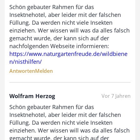
€
Schön gebauter Rahmen für das
b
Insektnehotel, aber leider mit der falschen
i
Füllung. Da werden nicht viele Insekten
einziehen. Wer wissen will was da alles falsch
s
gemacht wurde, der kann sich auf der
9
nachfolgenden Webseite informieren:
3
https://www.naturgartenfreude.de/wildbiene
,
n/nisthilfen/
0
Antworten
Melden
0
Wolfram Herzog
Vor 7 Jahren
€
Schön gebauter Rahmen für das
Insektnehotel, aber leider mit der falschen
Füllung. Da werden nicht viele Insekten
einziehen. Wer wissen will was da alles falsch
gemacht wurde, der kann sich auf der