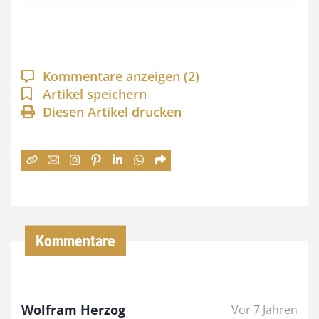
s
s
p
a
Kommentare anzeigen
(2)
n
Artikel speichern
Diesen Artikel drucken
n
e
:
7
4
,
Kommentare
0
0
Wolfram Herzog
Vor 7 Jahren