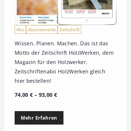
Abo
Abonnements
Zeitschrift
Wissen. Planen. Machen. Das ist das
Motto der Zeitschrift HolzWerken, dem
Magazin für den Holzwerker.
Zeitschriftenabo HolzWerken gleich
hier bestellen!
P
74,00
€
–
93,00
€
r
e
Mehr Erfahren
i