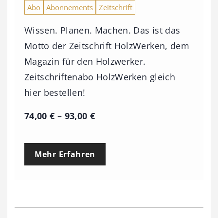
Abo
Abonnements
Zeitschrift
Wissen. Planen. Machen. Das ist das
Motto der Zeitschrift HolzWerken, dem
Magazin für den Holzwerker.
Zeitschriftenabo HolzWerken gleich
hier bestellen!
P
74,00
€
–
93,00
€
r
e
Mehr Erfahren
i
s
s
p