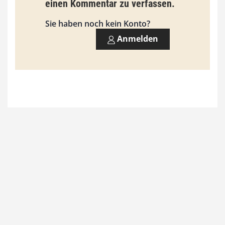
einen Kommentar zu verfassen.
s
9
Sie haben noch kein Konto?
3
Anmelden
,
0
0
€