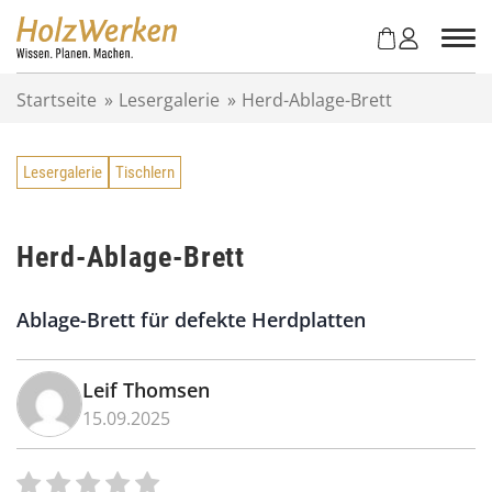
Z
u
m
I
Startseite
»
Lesergalerie
»
Herd-Ablage-Brett
n
h
a
Lesergalerie
Tischlern
l
t
s
p
Herd-Ablage-Brett
r
i
Ablage-Brett für defekte Herdplatten
n
g
e
Leif Thomsen
n
15.09.2025