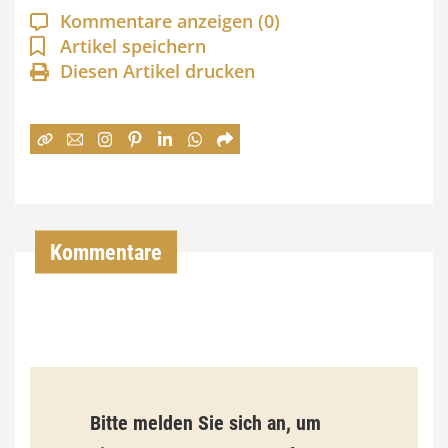
a
Kommentare anzeigen
(0)
n
Artikel speichern
Diesen Artikel drucken
n
e
:
7
4
,
Kommentare
0
0
€
b
Bitte melden Sie sich an, um
i