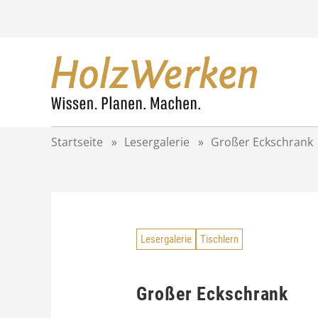
Z
u
m
I
n
h
a
l
t
Startseite
»
Lesergalerie
»
Großer Eckschrank
s
p
r
i
n
g
Lesergalerie
Tischlern
e
n
Großer Eckschrank