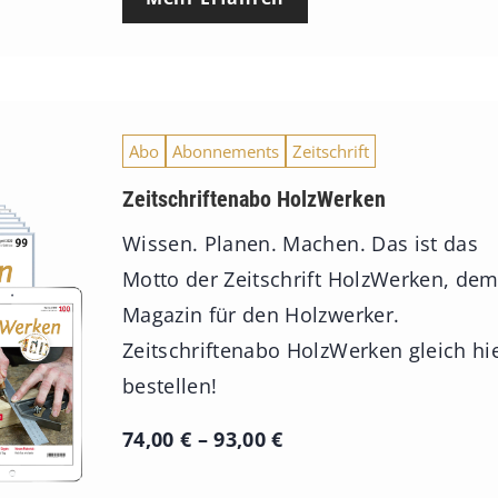
Abo
Abonnements
Zeitschrift
Zeitschriftenabo HolzWerken
Wissen. Planen. Machen. Das ist das
Motto der Zeitschrift HolzWerken, de
Magazin für den Holzwerker.
Zeitschriftenabo HolzWerken gleich hi
bestellen!
P
74,00
€
–
93,00
€
r