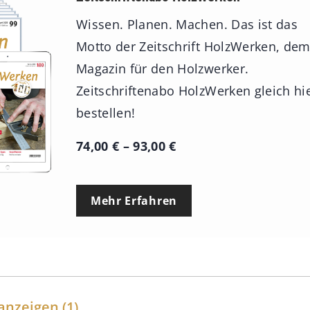
Wissen. Planen. Machen. Das ist das
Motto der Zeitschrift HolzWerken, de
Magazin für den Holzwerker.
Zeitschriftenabo HolzWerken gleich hi
bestellen!
P
74,00
€
–
93,00
€
r
e
Mehr Erfahren
i
s
s
p
a
anzeigen
(1)