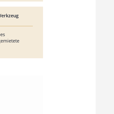
Werkzeug
les
gemietete