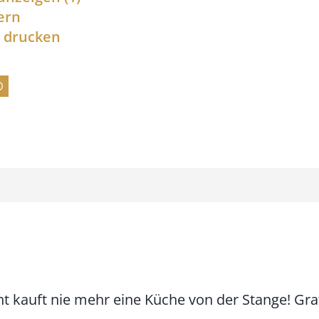
n
ern
l drucken
n
e
:
7
4
,
0
0
€
b
i
t kauft nie mehr eine Küche von der Stange! Gra
s