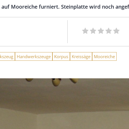
 auf Mooreiche furniert. Steinplatte wird noch angef
kszeug
Handwerkszeuge
Korpus
Kreissäge
Mooreiche