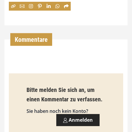
:
7
4
,
Kommentare
0
0
€
b
Bitte melden Sie sich an, um
i
einen Kommentar zu verfassen.
s
9
Sie haben noch kein Konto?
3
Anmelden
,