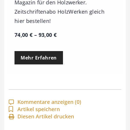
Magazin für den Holzwerker.
Zeitschriftenabo HolzWerken gleich
hier bestellen!
P
74,00
€
–
93,00
€
r
e
Mehr Erfahren
i
s
s
p
a
Kommentare anzeigen
(0)
n
Artikel speichern
Diesen Artikel drucken
n
e