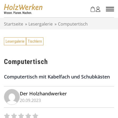
Z
u
m
I
Startseite
»
Lesergalerie
»
Computertisch
n
h
a
Lesergalerie
Tischlern
l
t
s
p
Computertisch
r
i
Computertisch mit Kabelfach und Schubkästen
n
g
e
Der Holzhandwerker
n
20.09.2023