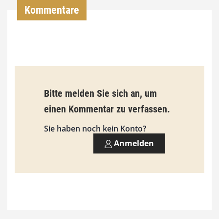
,
Kommentare
0
0
€
b
Bitte melden Sie sich an, um
i
einen Kommentar zu verfassen.
s
9
Sie haben noch kein Konto?
3
Anmelden
,
0
0