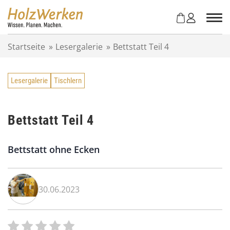
Z
u
m
I
Startseite
»
Lesergalerie
»
Bettstatt Teil 4
n
h
a
Lesergalerie
Tischlern
l
t
s
p
Bettstatt Teil 4
r
i
Bettstatt ohne Ecken
n
g
e
n
30.06.2023