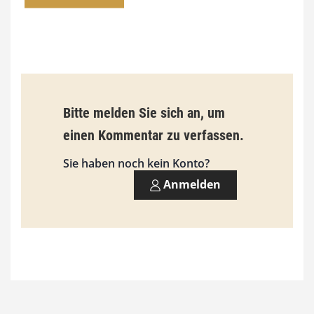
0
0
€
b
Bitte melden Sie sich an, um
i
einen Kommentar zu verfassen.
s
9
Sie haben noch kein Konto?
3
Anmelden
,
0
0
€