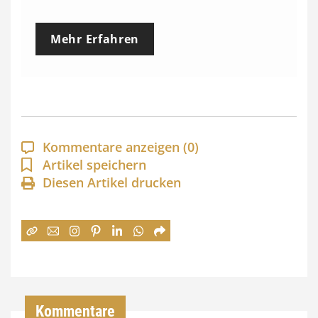
r
e
Mehr Erfahren
i
s
s
p
a
Kommentare anzeigen
(0)
n
Artikel speichern
Diesen Artikel drucken
n
e
:
7
4
,
Kommentare