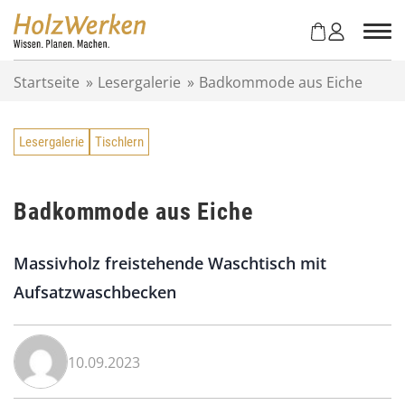
Z
u
m
I
Startseite
»
Lesergalerie
»
Badkommode aus Eiche
n
h
a
Lesergalerie
Tischlern
l
t
s
p
Badkommode aus Eiche
r
i
Massivholz freistehende Waschtisch mit
n
g
Aufsatzwaschbecken
e
n
10.09.2023