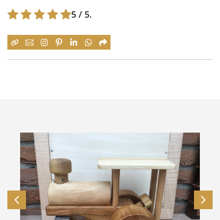
5
/ 5.