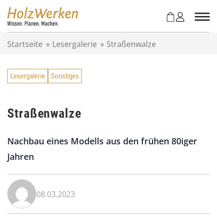
Z
u
m
I
Startseite
»
Lesergalerie
»
Straßenwalze
n
h
a
Lesergalerie
Sonstiges
l
t
s
p
Straßenwalze
r
i
Nachbau eines Modells aus den frühen 80iger
n
g
Jahren
e
n
08.03.2023