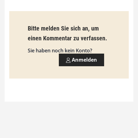
€
b
Bitte melden Sie sich an, um
i
einen Kommentar zu verfassen.
s
9
Sie haben noch kein Konto?
3
Anmelden
,
0
0
€