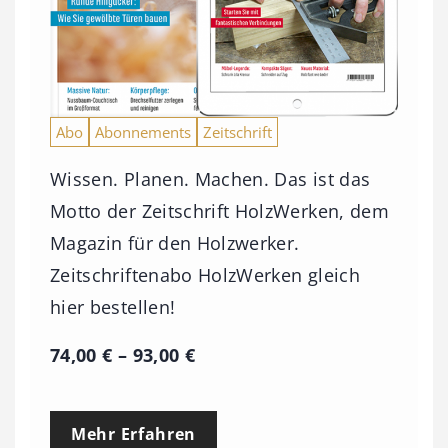
Abo
Abonnements
Zeitschrift
Wissen. Planen. Machen. Das ist das
Motto der Zeitschrift HolzWerken, dem
Magazin für den Holzwerker.
Zeitschriftenabo HolzWerken gleich
hier bestellen!
P
74,00
€
–
93,00
€
r
e
Mehr Erfahren