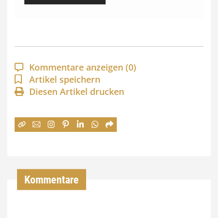
i
s
s
p
a
Kommentare anzeigen
(0)
n
Artikel speichern
Diesen Artikel drucken
n
e
:
7
4
,
Kommentare
0
0